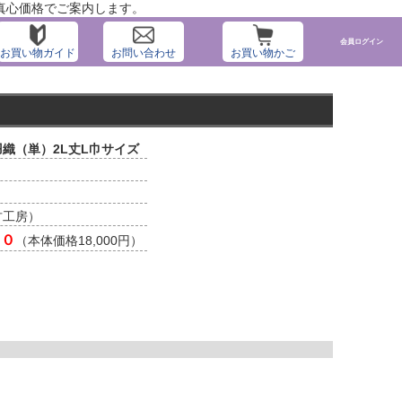
真心価格でご案内します。
会員ログイン
お買い物ガイド
お問い合わせ
お買い物かご
織（単）2L丈L巾サイズ
古工房）
００
（本体価格18,000円）