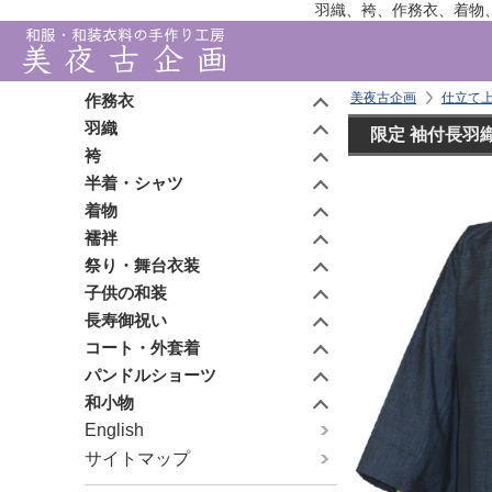
羽織、袴、作務衣、着物
美夜古企画
仕立て
作務衣
羽織
限定 袖付長羽
袴
半着・シャツ
着物
襦袢
祭り・舞台衣装
子供の和装
長寿御祝い
コート・外套着
パンドルショーツ
和小物
English
サイトマップ