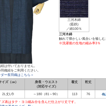
三河木綿
(藍鉄)
／綿100％
三河木綿
触れて懐かしい風合いを愉しむ
※洗濯後の生地の縮み率3％
織紐は付いておりません。
の羽織紐をご利用ください。
ーダー長羽織はこちら＞
サイズ（㎝）
身長・ウエスト
着丈
裄丈
（対応サイズ）
2L丈L巾
～180（81～90）
113
76
イズ表はタテ・ヨコ縮み分を含んだ仕上がり丈です。