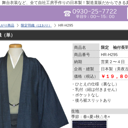
、舞台衣装など、全て自社工房手作りの日本製！製造直販だからできる
上がり商品
限定羽織（はおり）
HR-H295
織（単）
商品名
限定 袖付長羽
商品番号
HR-H295
納期
営業２〜４日
企画・縫製
日本製（美夜
価格（税込）
￥１９，８
・ひとえの仕様（裏なし）
・乳付（紐は付きません）
・ポケットなし
・後ろ裾スリットあり
生地
季節：春○夏○秋△冬×