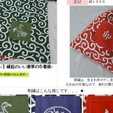
素材
綿１００％
♪】縁起のいい唐草の巾着袋♪
刺繍は、生まれ年の十二支
大きめの巾着なので、旅行の際
刺繍はこんな感じです。。。★