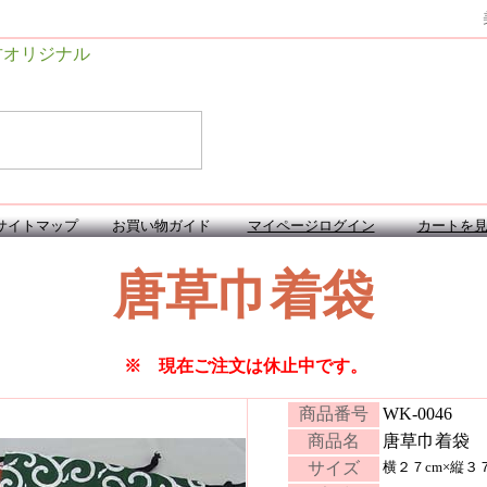
オリジナル
サイトマップ
お買い物ガイド
マイページログイン
カートを
唐草巾着袋
※ 現在ご注文は休止中です。
商品番号
WK-0046
商品名
唐草巾着袋
サイズ
横２７cm×縦３