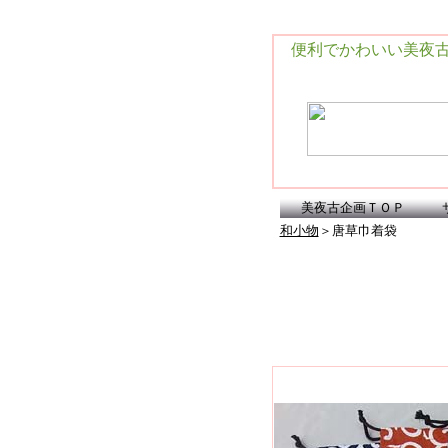
便利でかわいい美夜古
美夜古企画ＴＯＰ
和小物
＞唐草巾着袋