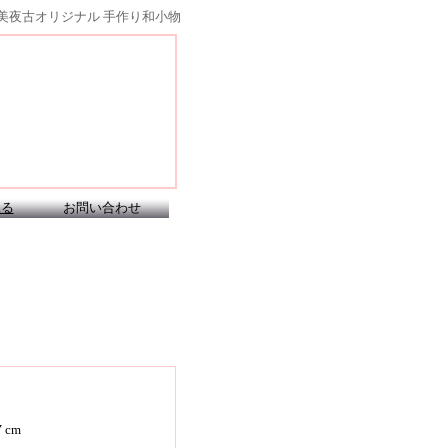
美夜古オリジナル 手作り和小物
見る
お問い合わせ
７cm