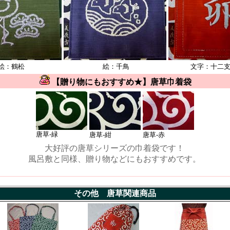
絵：鶴松
絵：千鳥
文字：十二支
【贈り物にもおすすめ★】唐草巾着袋
唐草-緑
唐草-紺
唐草-赤
大好評の唐草シリーズの巾着袋です！
風呂敷と同様、贈り物などにもおすすめです。
その他 唐草関連商品