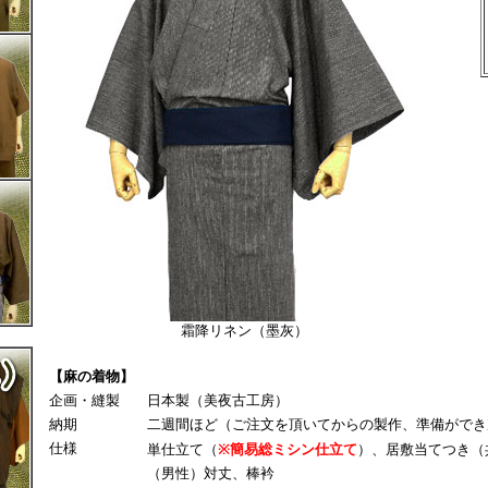
霜降リネン（墨灰）
【麻の着物】
企画・縫製
日本製（美夜古工房）
納期
二週間ほど（ご注文を頂いてからの製作、準備ができ
仕様
単仕立て（
※簡易総ミシン仕立て
）、居敷当てつき（
（男性）対丈、棒衿