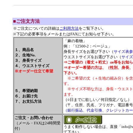
■ご注文方法
※ご注文についての詳細は
ご利用方法
をご覧下さい。
※下記の必要事項をメールまたはFAXにてお知らせ下さい。
「麻の着物」
例：「12500-2：ベージュ」
１、商品名
身長サイズをお選び下さい（
サイズ表参
２、生地No.
ウエストサイズをお選び下さい（
サイズ
３、身長サイズ
⇒ご希望の（着丈＋裄丈）㎝等をお知ら
４、ウエストサイズ
⇒オーダー希望の方は、（性別、身長、
※オーダー仕立て希望
下さい。
※ご希望の丈（＋生地の縮み分）を含
す。
※サイズ不明な方は、身長・ウエスト
５、希望納期
ます。
６、お届け先
（○日までに欲しい／何日指定／なし）
７、お支払方法
（〒、住所、氏名、フリガナ、電話番号
（銀行振込、代金引換、クレジットカー
ご注文・お問い合わせ
（メール・FAXは24時間受
うまく動作しない場合は、直接「info@sa
付）
て下さい。