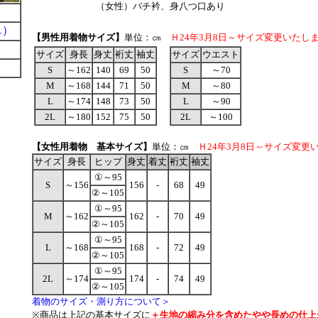
（女性）バチ衿、身八つ口あり
）
単）
【男性用着物サイズ】
単位：㎝
Ｈ24年3月8日～サイズ変更いたし
サイズ
身長
身丈
裄丈
袖丈
サイズ
ウエスト
S
～162
140
69
50
S
～70
M
～168
144
71
50
M
～80
L
～174
148
73
50
L
～90
2L
～180
152
75
50
2L
～100
【女性用着物 基本サイズ】
単位：㎝
Ｈ24年3月8日～サイズ変更
サイズ
身長
ヒップ
身丈
着丈
裄丈
袖丈
①～95
S
～156
156
-
68
49
②～105
①～95
M
～162
162
-
70
49
②～105
①～95
L
～168
168
-
72
49
②～105
①～95
2L
～174
174
-
74
49
②～105
着物のサイズ・測り方について＞
※商品は上記の基本サイズに
＋生地の縮み分を含めたやや長めの仕上