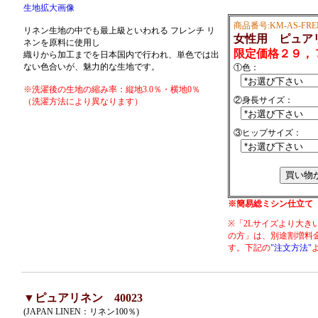
生地拡大画像
商品番号:KM-AS-FRE
リネン生地の中でも最上級といわれる フレンチ リ
女性用 ピュア
ネンを原料に使用し
限定価格２９，
織りから加工までを日本国内で行われ、単色では出
ない色合いが、魅力的な生地です。
①色：
※洗濯後の生地の縮み率：縦地3.0％・横地0％
②身長サイズ：
（洗濯方法により異なります）
③ヒップサイズ：
※簡易総ミシン仕立て
※「2Lサイズより大き
の方」は、別途割増料
す。下記の
"注文方法"
▼ピュアリネン 40023
(JAPAN LINEN：リネン100％)