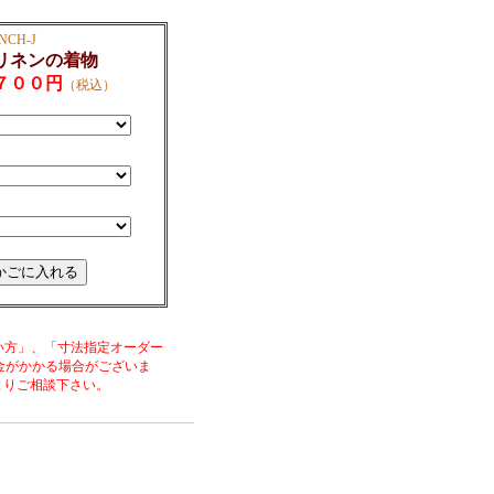
NCH-J
リネンの着物
７００円
（税込）
い方」、「寸法指定オーダー
金がかかる場合がございま
よりご相談下さい。