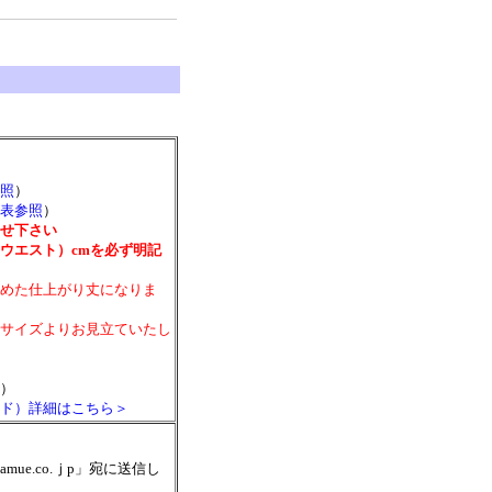
照
）
表参照
）
せ下さい
ウエスト）cmを必ず明記
めた仕上がり丈になりま
サイズよりお見立ていたし
）
ド）詳細はこちら＞
mue.co.ｊp」宛に送信し