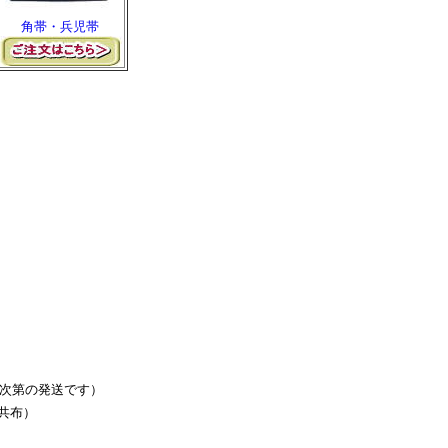
角帯・兵児帯
次第の発送です）
共布）