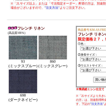
※「2Lサイズ以上」または「寸法指定オーダー」希望の方は、別途割増料
場合がございますので、
”注文方法”
よりご注文下さい。
フレンチ リネン
商品番号:KM-AS-FRE
(高品質100％)
フレンチ リネ
限定価格２７，
①色：
②身長サイズ：
93
860
(ミックスブルー)
(ミックスグレー)
③ウエストサイズ：
※簡易総ミシン仕立て
698
※「2Lサイズより大き
(ダークネイビー)
の方」は、別途割増料
す。下記の
"注文方法"