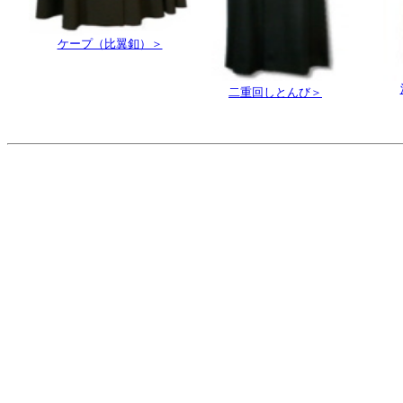
ケープ（比翼釦）＞
二重回しとんび＞