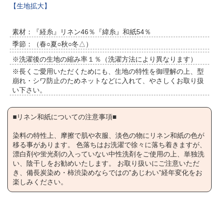
【生地拡大】
素材：『経糸』リネン46％『緯糸』和紙54％
季節：（春○夏○秋○冬△）
※洗濯後の生地の縮み率１％（洗濯方法により異なります）
※長くご愛用いただくためにも、生地の特性を御理解の上、型
崩れ・シワ防止のためネットなどに入れて、やさしくお取り扱
い下さい。
■リネン和紙についての注意事項■
染料の特性上、摩擦で肌や衣服、淡色の物にリネン和紙の色が
移る事があります。 色落ちはお洗濯で徐々に落ち着きますが、
漂白剤や蛍光剤の入っていない中性洗剤をご使用の上、単独洗
い、陰干しをお勧めいたします。 お取り扱いにご注意いただ
き、備長炭染め・柿渋染めならではの‟あじわい”経年変化をお
楽しみください。