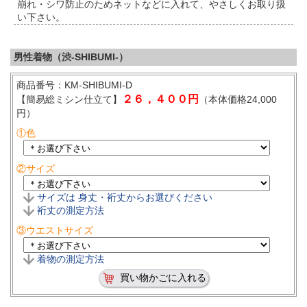
崩れ・シワ防止のためネットなどに入れて、やさしくお取り扱
い下さい。
男性着物（渋-SHIBUMI-）
商品番号：KM-SHIBUMI-D
２６，４００円
【簡易総ミシン仕立て】
（本体価格24,000
円）
①色
②サイズ
サイズは 身丈・裄丈からお選びください
裄丈の測定方法
③ウエストサイズ
着物の測定方法