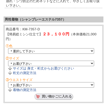
崩れ・シワ防止のためネットなどに入れて、やさしくお取り扱
い下さい。
男性着物（シャンブレーエステル7357）
商品番号：KM-7357-D
２３，１００円
【簡易総ミシン仕立て】
（本体価格21,000
円）
①色
②サイズ
サイズは 身丈・裄丈からお選びください
裄丈の測定方法
③ウエストサイズ
着物の測定方法