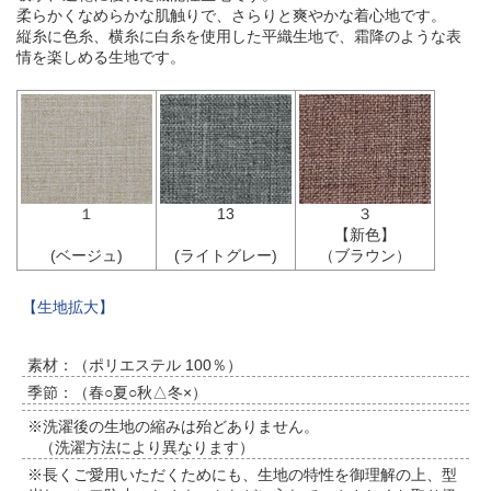
柔らかくなめらかな肌触りで、さらりと爽やかな着心地です。
縦糸に色糸、横糸に白糸を使用した平織生地で、霜降のような表
情を楽しめる生地です。
１
13
３
【新色】
(ベージュ)
(ライトグレー)
（ブラウン）
【生地拡大】
素材：（ポリエステル 100％）
季節：（春○夏○秋△冬×）
※洗濯後の生地の縮みは殆どありません。
（洗濯方法により異なります）
※長くご愛用いただくためにも、生地の特性を御理解の上、型