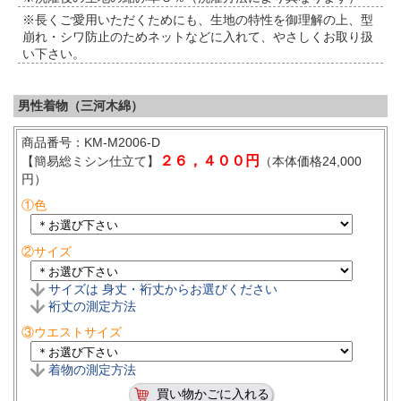
※長くご愛用いただくためにも、生地の特性を御理解の上、型
崩れ・シワ防止のためネットなどに入れて、やさしくお取り扱
い下さい。
男性着物（三河木綿）
商品番号：KM-M2006-D
２６，４００円
【簡易総ミシン仕立て】
（本体価格24,000
円）
①色
②サイズ
サイズは 身丈・裄丈からお選びください
裄丈の測定方法
③ウエストサイズ
着物の測定方法