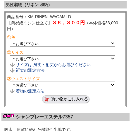
男性着物（リネン 和紙）
商品番号：KM-RINEN_WAGAMI-D
３６，３００円
【簡易総ミシン仕立て】
（本体価格33,000
円）
①色
②サイズ
サイズは 身丈・裄丈からお選びください
裄丈の測定方法
③ウエストサイズ
着物の測定方法
シャンブレーエステル7357
吸水、速乾に優れた機能性生地です。