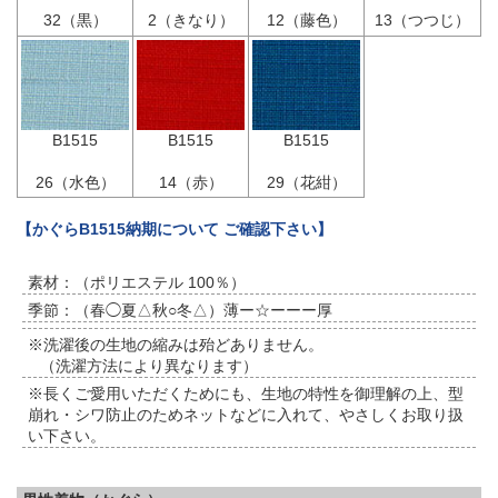
32（黒）
2（きなり）
12（藤色）
13（つつじ）
B1515
B1515
B1515
26（水色）
14（赤）
29（花紺）
【かぐらB1515納期について ご確認下さい】
素材：（ポリエステル 100％）
季節：（春◯夏△秋○冬△）薄ー☆ーーー厚
※洗濯後の生地の縮みは殆どありません。
（洗濯方法により異なります）
※長くご愛用いただくためにも、生地の特性を御理解の上、型
崩れ・シワ防止のためネットなどに入れて、やさしくお取り扱
い下さい。