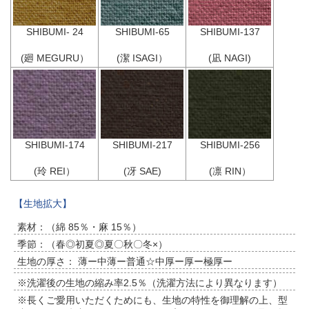
SHIBUMI- 24
SHIBUMI-65
SHIBUMI-137
(廻 MEGURU）
(潔 ISAGI）
(凪 NAGI)
SHIBUMI-174
SHIBUMI-217
SHIBUMI-256
(玲 REI）
(冴 SAE)
(凛 RIN）
【生地拡大】
素材：（綿 85％・麻 15％）
季節：（春◎初夏◎夏〇秋〇冬×）
生地の厚さ： 薄ー中薄ー普通☆中厚ー厚ー極厚ー
※洗濯後の生地の縮み率2.5％（洗濯方法により異なります）
※長くご愛用いただくためにも、生地の特性を御理解の上、型