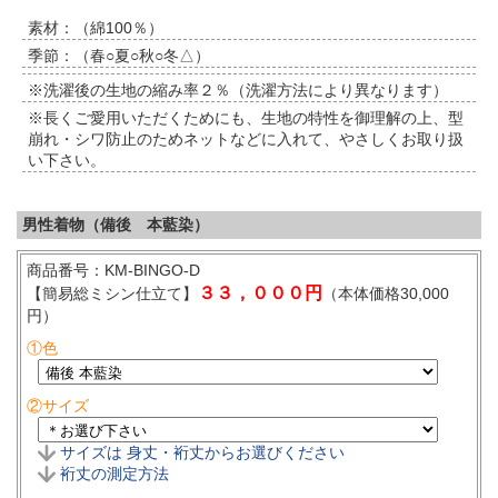
素材：（綿100％）
季節：（春○夏○秋○冬△）
※洗濯後の生地の縮み率２％（洗濯方法により異なります）
※長くご愛用いただくためにも、生地の特性を御理解の上、型
崩れ・シワ防止のためネットなどに入れて、やさしくお取り扱
い下さい。
男性着物（備後 本藍染）
商品番号：KM-BINGO-D
３３，０００円
【簡易総ミシン仕立て】
（本体価格30,000
円）
①色
②サイズ
サイズは 身丈・裄丈からお選びください
裄丈の測定方法