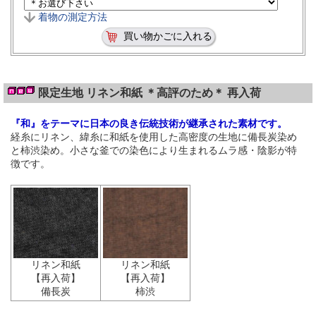
着物の測定方法
限定生地 リネン和紙 ＊高評のため＊ 再入荷
『和』をテーマに日本の良き伝統技術が継承された素材です。
経糸にリネン、緯糸に和紙を使用した高密度の生地に備長炭染め
と柿渋染め。小さな釜での染色により生まれるムラ感・陰影が特
徴です。
リネン和紙
リネン和紙
【再入荷】
【再入荷】
備長炭
柿渋