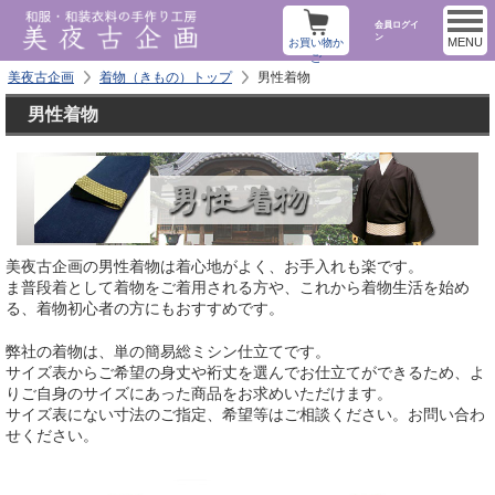
会員ログイ
ン
MENU
お買い物か
ご
美夜古企画
着物（きもの）トップ
男性着物
男性着物
美夜古企画の男性着物は着心地がよく、お手入れも楽です。
ま普段着として着物をご着用される方や、これから着物生活を始め
る、着物初心者の方にもおすすめです。
弊社の着物は、単の簡易総ミシン仕立てです。
サイズ表からご希望の身丈や裄丈を選んでお仕立てができるため、よ
りご自身のサイズにあった商品をお求めいただけます。
サイズ表にない寸法のご指定、希望等はご相談ください。お問い合わ
せください。