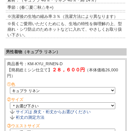
素材：（キュプラ 46％・リネン 40％・綿 14％）
季節：(春〇夏〇秋△冬×)
※洗濯後の生地の縮み率３％（洗濯方法により異なります）
※長くご愛用いただくためにも、生地の特性を御理解の上、型
崩れ・シワ防止のためネットなどに入れて、やさしくお取り扱
い下さい。
男性着物（キュプラ リネン）
商品番号：KM-KYU_RINEN-D
２８，６００円
【簡易総ミシン仕立て】
（本体価格26,000
円）
①色
②サイズ
サイズは 身丈・裄丈からお選びください
裄丈の測定方法
③ウエストサイズ