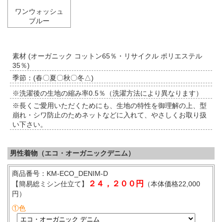
ワンウォッシュ
ブルー
素材 (オーガニック コットン65％・リサイクル ポリエステル
35％)
季節：(春〇夏〇秋〇冬△)
※洗濯後の生地の縮み率0.5％（洗濯方法により異なります）
※長くご愛用いただくためにも、生地の特性を御理解の上、型
崩れ・シワ防止のためネットなどに入れて、やさしくお取り扱
い下さい。
男性着物（エコ・オーガニックデニム）
商品番号：KM-ECO_DENIM-D
２４，２００円
【簡易総ミシン仕立て】
（本体価格22,000
円）
①色