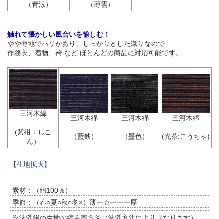
（青涼）
（薄雲）
触れて懐かしい風合いを愉しむ！
やや薄地でハリがあり、しっかりとした織りなので
作務衣、着物、袴 など ほとんどの商品に対応可能です。
三河木綿
三河木綿
三河木綿
三河木綿
(紫紺：しこ
（藍鉄）
（墨色）
(光茶:こうちゃ)
ん）
【生地拡大】
素材：（綿100％）
季節：（春○夏○秋○冬×）薄ー☆ーーー厚
※洗濯後の生地の縮み率３％（洗濯方法により異なります）