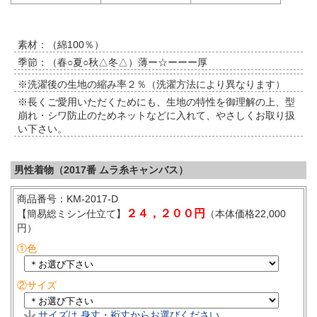
素材：（綿100％）
季節：（春○夏○秋△冬△）薄ー☆ーーー厚
※洗濯後の生地の縮み率２％（洗濯方法により異なります）
※長くご愛用いただくためにも、生地の特性を御理解の上、型
崩れ・シワ防止のためネットなどに入れて、やさしくお取り扱
い下さい。
男性着物（2017番 ムラ糸キャンバス）
商品番号：KM-2017-D
２４，２００円
【簡易総ミシン仕立て】
（本体価格22,000
円）
①色
②サイズ
サイズは 身丈・裄丈からお選びください