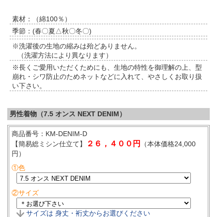
素材：（綿100％）
季節：(春〇夏△秋〇冬〇)
※洗濯後の生地の縮みは殆どありません。
（洗濯方法により異なります）
※長くご愛用いただくためにも、生地の特性を御理解の上、型
崩れ・シワ防止のためネットなどに入れて、やさしくお取り扱
い下さい。
男性着物（7.5 オンス NEXT DENIM）
商品番号：KM-DENIM-D
２６，４００円
【簡易総ミシン仕立て】
（本体価格24,000
円）
①色
②サイズ
サイズは 身丈・裄丈からお選びください