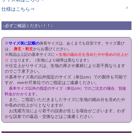
仕様はこちら⇒
↓必ずご確認ください！！↓
※
サイズ表に記載の
身長サイズは、あくまでも目安です。サイズ選び
は、
身丈・裄丈
からお選びください。
※商品は上記の基本サイズに
＋生地の縮み分を含めたやや長めの仕上が
り
となります。（生地により縮率は異なります）
※仕立上がりサイズは、生地の厚さや素材により若干異なります
のでご了承下さい。
※基本サイズ表の以外指定のサイズ（単位cm）での製作も可能で
すが、mmや尺単位でのご指定はご遠慮ください。
基本サイズ以外の指定のサイズ（単位cm）でのご注文の場合、別途
料金がかかります。
また、ご指定いただきましたサイズに生地の縮み分を含めたや
や長めの仕上がりとなりますが、
お洗濯方法により若干の誤差が生じる場合がございます。わず
かな誤差での返品・交換などはご遠慮ください。