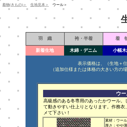
着物(きもの)＞
生地見本＞
ウール＞
羽 織
袴・半着
着 
新着生地
木綿・デニム
小幅木
表示価格は、（生地＋
（追加仕様または体格の大きい方の
ウー
高級感のある冬専用のあったかウール。
て動きやすい仕上りとなります。作務衣
メて下さい！
素材
：ウー
厚さ：やや