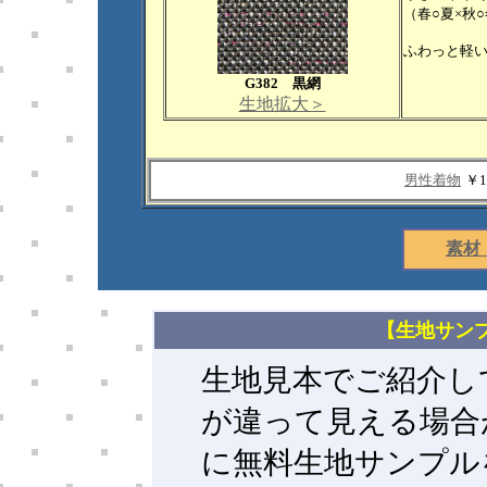
（春○夏×秋
ふわっと軽
G382 黒網
生地拡大＞
男性着物
￥1
素材
【生地サン
生地見本でご紹介し
が違って見える場合
に無料生地サンプル