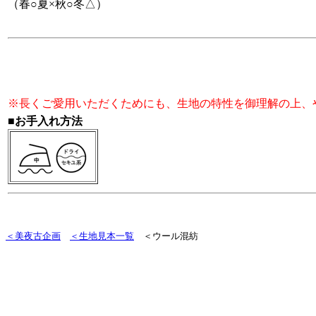
（春○夏×秋○冬△）
※長くご愛用いただくためにも、生地の特性を御理解の上、
■お手入れ方法
＜美夜古企画
＜生地見本一覧
＜ウール混紡