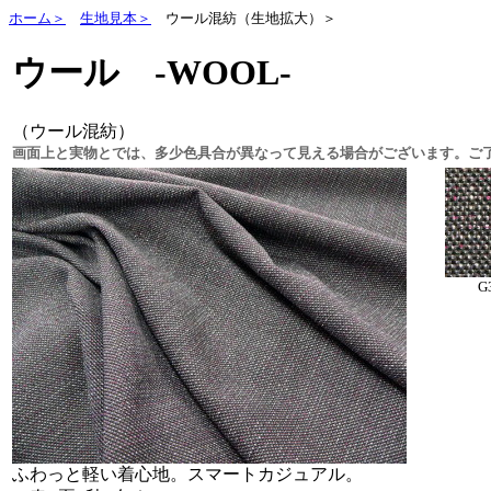
ホーム＞
生地見本＞
ウール混紡（生地拡大）＞
ウール -WOOL-
（ウール混紡）
画面上と実物とでは、多少色具合が異なって見える場合がございます。ご
G
ふわっと軽い着心地。スマートカジュアル。