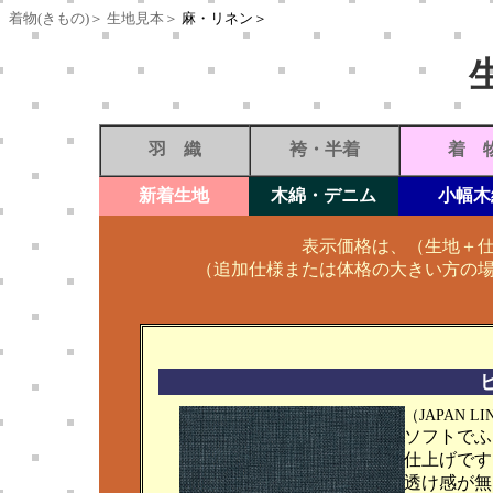
着物(きもの)＞
生地見本＞
麻・リネン＞
羽 織
袴・半着
着 
新着生地
木綿・デニム
小幅木
表示価格は、（生地＋
（追加仕様または体格の大きい方の
（JAPAN L
ソフトでふ
仕上げです
透け感が無