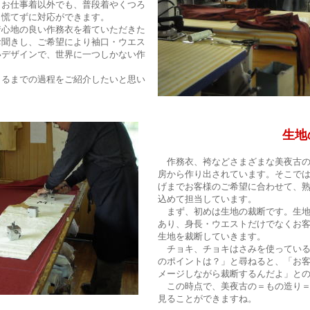
、お仕事着以外でも、普段着やくつろ
も慌てずに対応ができます。
心地の良い作務衣を着ていただきた
お聞きし、ご希望により袖口・ウエス
いデザインで、世界に一つしかない作
るまでの過程をご紹介したいと思い
生地の裁
作務衣、袴などさまざまな美夜古の
房から作り出されています。そこで
げまでお客様のご希望に合わせて、
込めて担当しています。
まず、初めは生地の裁断です。生地
あり、身長・ウエストだけでなくお
生地を裁断していきます。
チョキ、チョキはさみを使っている
のポイントは？」と尋ねると、「お
メージしながら裁断するんだよ」と
この時点で、美夜古の＝もの造り＝
見ることができますね。