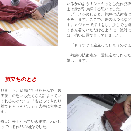
いるかのよう！シャキっとした作務
まで身が引き締まる思いでした。
プレスが終わると、熟練の技術者は
認をします。ここで、糸のほつれな
す。メジャーで採寸をし、少しでも
くさん着ていただけるように、絶対
は、強い口調で言っていました。
「もうすぐで旅立ってしまうのか
熟練の技術者が、愛情込めて作った
気もします。
のとき
りました。綺麗に折りたたんで、袋
ち美夜古の想いもたくさん詰まってい
てくれるのかな？」「もどってきたり
い着てもらうんだよぉ」大事に大事に
です。
衣は出来上がっていきます。わたし
まっている作品の紹介でした。