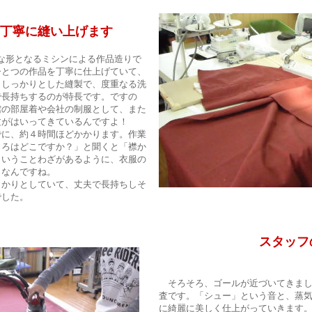
に縫い上げます
な形となるミシンによる作品造りで
ひとつの作品を丁寧に仕上げていて、
。しっかりとした縫製で、度重なる洗
で長持ちするのが特長です。ですの
館の部屋着や会社の制服として、また
文がはいってきているんですよ！
に、約４時間ほどかかります。作業
ころはどこですか？」と聞くと「襟か
ということわざがあるように、衣服の
トなんですね。
かりとしていて、丈夫で長持ちしそ
でした。
スタッフの真剣
そろそろ、ゴールが近づいてきまし
査です。「シュー」という音と、蒸
に綺麗に美しく仕上がっていきます