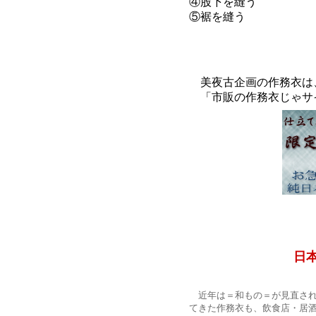
④股下を縫う
⑤裾を縫う
美夜古企画の作務衣は
「市販の作務衣じゃサ
日
近年は＝和もの＝が見直され
てきた作務衣も、飲食店・居