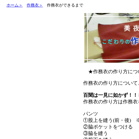
ホーム＞
作務衣＞
作務衣ができるまで
★作務衣の作り方に
作務衣の作り方について
百聞は一見に如かず！！
作務衣の作り方は作務衣
パンツ
①股上を縫う(前・後)
②脇ポケットをつける
③脇を縫う