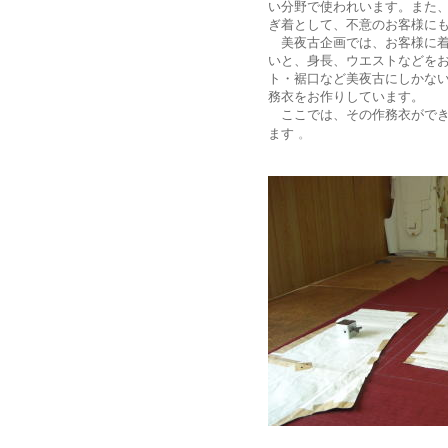
い分野で使われいます。また
ぎ着として、不意のお客様に
美夜古企画では、お客様に着
いと、身長、ウエストなどを
ト・裾口など美夜古にしかな
務衣をお作りしています。
ここでは、その作務衣ができ
ます
。