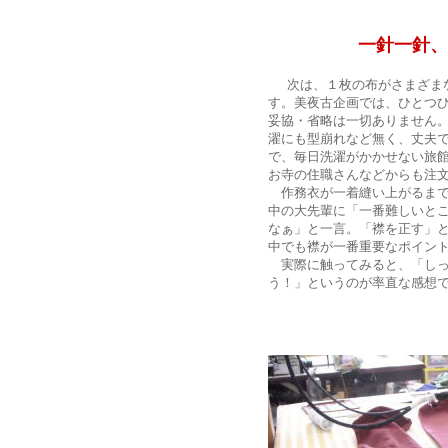
一針一針、丁寧
次は、１枚の布がさまざま
す。美夜古企画では、ひとつ
妥協・省略は一切ありません
濯にも型崩れなど無く、丈夫
で、毎日洗濯がかかせない旅
お寺の住職さんなどからも注
作務衣が一着縫い上がるまで
中の大先輩に「一番難しいと
なぁ」と一言。「襟を正す」
中でも襟が一番重要なポイン
実際に触ってみると、「しっ
う！」というのが率直な感想