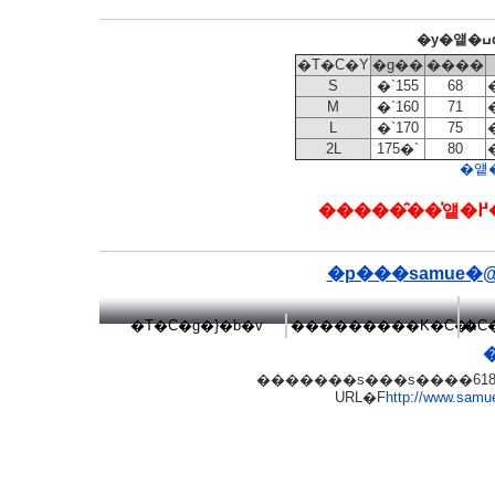
�T�C�Y
�g��
����
S
�`155
68
M
�`160
71
L
�`170
75
2L
175�`
80
�p���samue�@japa
�T�C�g�}�b�v
���������K�C�h
�C
�������s���s����618�@TE
URL�F
http://www.samue