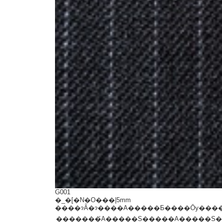
G001
�_�[�N�O���|5mm