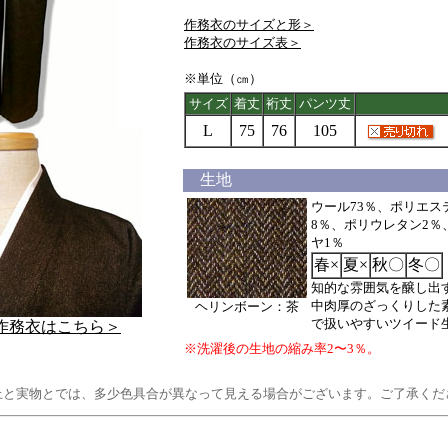
作務衣のサイズと形＞
作務衣のサイズ表＞
※単位（㎝）
サイズ
着丈
裄丈
パンツ丈
L
75
76
105
生地
ウール73％、ポリエス
8％、ポリウレタン2％
ヤ1％
春×
夏×
秋〇
冬〇
知的な雰囲気を醸し出
中肉厚のざっくりした
ヘリンボーン：茶
で扱いやすいツイード
作務衣はこちら＞
※洗濯後の生地の縮み率2〜3％。
上と実物とでは、多少色具合が異なって見える場合がございます。ご了承くだ