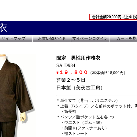
衣
サイトマップ
お買い物ガイド
マイページログイン
カートを見
限定 男性用作務衣
SA-D984
¥１９，８００
（本体価格18,000円）
営業２〜５日
日本製（美夜古工房）
＊単仕立て（背当：ポリエステル）
＊上着（
Bタイプ
）／右前斜めポケット付、
・筒長袖
＊パンツ／脇ポケット左右各1つ、
・ウエスト（ゴム＋紐）
・前開き(ファスナーあり)
・裾ストレート