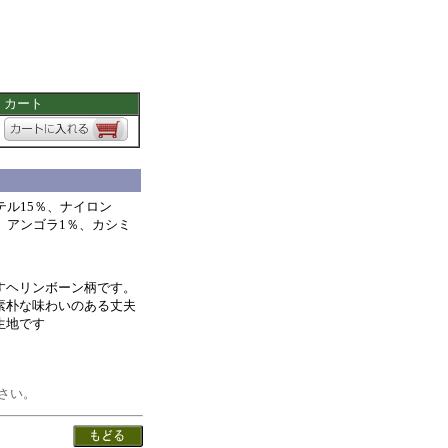
カート
テル15％、ナイロン
、アンゴラ1％、カシミ
すヘリンボーン柄です。
素朴な味わいのある丈夫
生地です
さい。