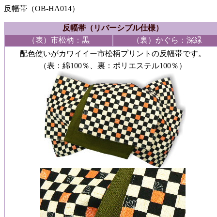
反幅帯（OB-HA014）
反幅帯（リバーシブル仕様）
（表）市松柄：黒
（裏）かぐら：深緑
配色使いがカワイイー市松柄プリントの反幅帯です。
（表：綿100％、裏：ポリエステル100％）