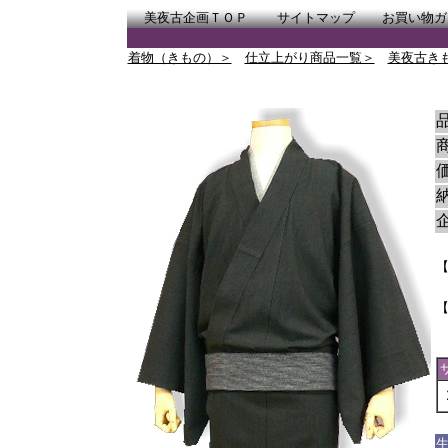
美夜古企画ＴＯＰ
サイトマップ
お買い物ガ
着物（きもの）＞
仕立上がり商品一覧＞
美夜古き
商