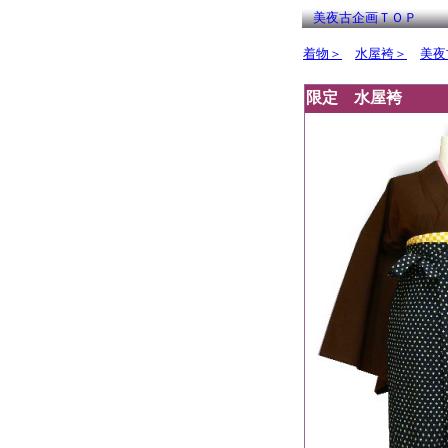
美夜古企画ＴＯＰ
着物＞
水屋袴＞
美夜
限定 水屋袴