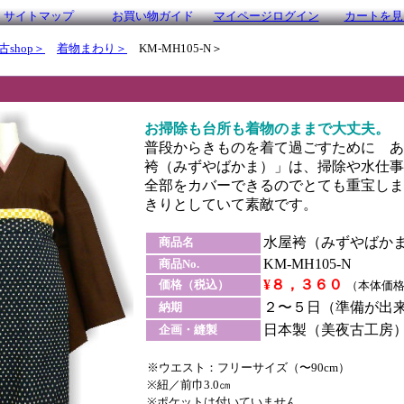
サイトマップ
お買い物ガイド
マイページログイン
カートを見
古shop＞
着物まわり＞
KM-MH105-N＞
お掃除も台所も着物のままで大丈夫。
普段からきものを着て過ごすために あ
袴（みずやばかま）」は、掃除や水仕事
全部をカバーできるのでとても重宝しま
きりとしていて素敵です。
水屋袴（みずやばか
商品名
KM-MH105-N
商品No.
¥８，３６０
価格（税込）
（本体価格7
２〜５日（準備が出
納期
日本製（美夜古工房
企画・縫製
※ウエスト：フリーサイズ（〜90cm）
※紐／前巾3.0㎝
※ポケットは付いていません。