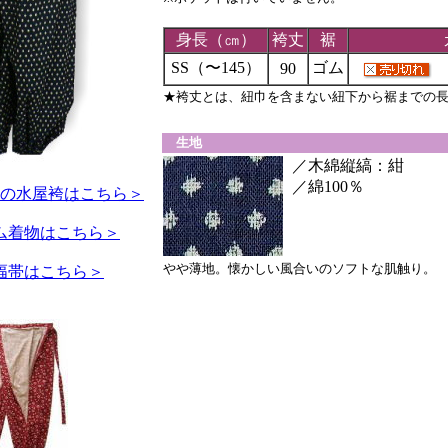
身長（㎝）
袴丈
裾
SS（〜145）
ゴム
90
★袴丈とは、紐巾を含まない紐下から裾までの
生地
／木綿縦縞：紺
／綿100％
の水屋袴はこちら＞
ム着物はこちら＞
やや薄地。懐かしい風合いのソフトな肌触り。
幅帯はこちら＞