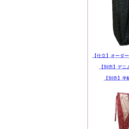
【仕立】オーダー
【別売】デニ
【別売】半