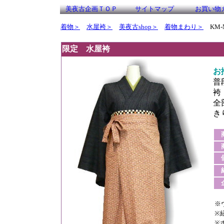
美夜古企画ＴＯＰ
サイトマップ
お買い物
着物＞
水屋袴＞
美夜古shop＞
着物まわり＞
KM-M
限定 水屋袴
お
普
袴
全
き
商
商
価
企
※
※
※