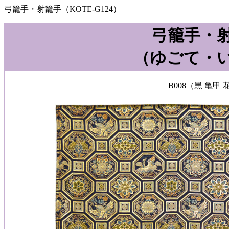
弓籠手・射籠手（KOTE-G124）
弓籠手・
（ゆごて・
B008（黒 亀甲 