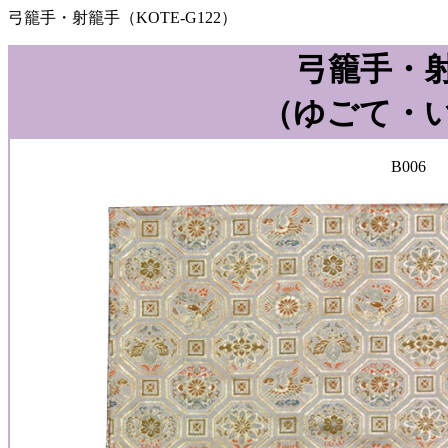
弓籠手・射籠手（KOTE-G122）
弓籠手・
（ゆごて・
B006