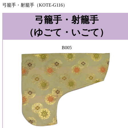
弓籠手・射籠手（KOTE-G116）
弓籠手・射籠手
（ゆごて・いごて）
B005