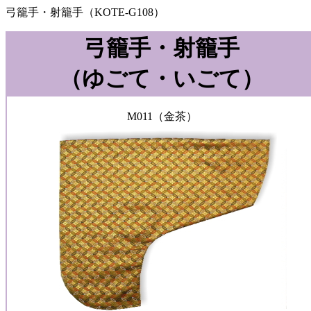
弓籠手・射籠手（KOTE-G108）
弓籠手・射籠手
（ゆごて・いごて）
M011（金茶）