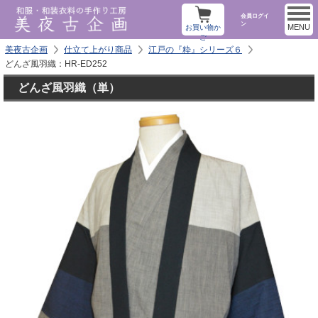
会員ログイ
ン
MENU
お買い物か
ご
美夜古企画
仕立て上がり商品
江戸の『粋』シリーズ６
どんざ風羽織：HR-ED252
どんざ風羽織（単）