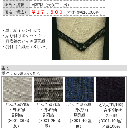
企画・縫製
日本製（美夜古工房）
価格（税込）
￥１７，６００
（本体価格16,000円）
・単、総ミシン仕立て
・貼り付けポケット２つ
・舟底袖のどんざ風羽織
・乳付（羽織紐＋Sカン付）
生地
季節：春○夏○秋○冬△
どんざ風羽織
どんざ風羽織
どんざ風羽織
どんざ風羽織
・身頃/袖
・身頃/袖
・身頃/袖
・身頃/袖/衿
見附織
見附織
見附織
見附織
（8001-36 薄
（8001-25 薄
（8001-40 藍
（8001-10 黒）
灰）
墨）
色）
／綿100%