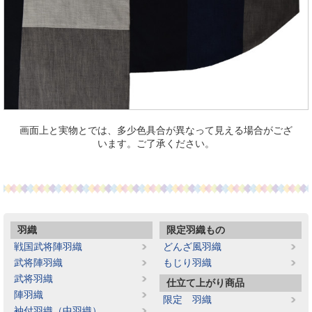
画面上と実物とでは、多少色具合が異なって見える場合がござ
います。ご了承ください。
羽織
限定羽織もの
戦国武将陣羽織
どんざ風羽織
武将陣羽織
もじり羽織
武将羽織
仕立て上がり商品
陣羽織
限定 羽織
袖付羽織（中羽織）