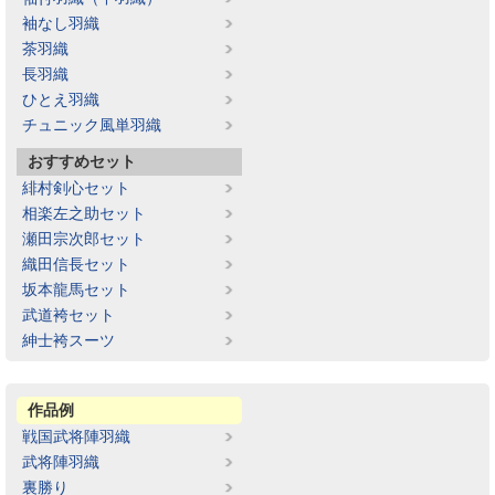
袖なし羽織
茶羽織
長羽織
ひとえ羽織
チュニック風単羽織
おすすめセット
緋村剣心セット
相楽左之助セット
瀬田宗次郎セット
織田信長セット
坂本龍馬セット
武道袴セット
紳士袴スーツ
作品例
戦国武将陣羽織
武将陣羽織
裏勝り