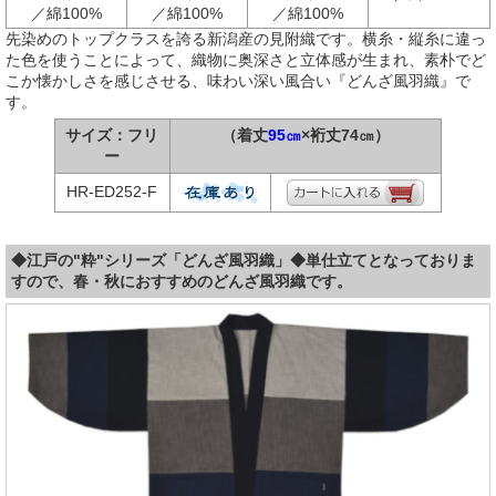
／綿100%
／綿100%
／綿100%
先染めのトップクラスを誇る新潟産の見附織です。横糸・縦糸に違っ
た色を使うことによって、織物に奥深さと立体感が生まれ、素朴でど
こか懐かしさを感じさせる、味わい深い風合い『どんざ風羽織』で
す。
サイズ：フリ
（着丈
95㎝
×裄丈74㎝）
ー
HR-ED252-F
◆江戸の"粋"シリーズ「どんざ風羽織」◆単仕立てとなっておりま
すので、春・秋におすすめのどんざ風羽織です。