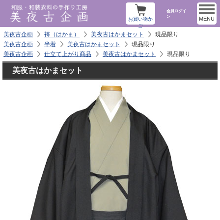
会員ログイ
ン
MENU
お買い物か
ご
美夜古企画
袴（はかま）
美夜古はかまセット
現品限り
美夜古企画
半着
美夜古はかまセット
現品限り
美夜古企画
仕立て上がり商品
美夜古はかまセット
現品限り
美夜古はかまセット