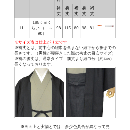
袴
身
裄
身
裄
丈
丈
丈
丈
丈
185ｃｍく
LL
らい （ ～
98
115
80
98
81
90）
※サイズ表は仕上がり丈です
※袴丈とは、前中心の紐巾を含まない紐下から裾までの
長さです。（男性が腰穿きした際の袴丈の目安サイズ）
※袴の後丈は、通常タイプ：前丈より紐巾分（約4㎝）
長くなっております。
※画面上と実物とでは、多少色具合が異なって見