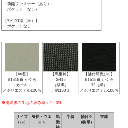
・前開ファスナー（あり）
・ポケット（なし）
【袖付羽織（単）】
・ポケットなし
【半着】
【馬乗袴】
【袖付羽織(単)】
B1515番 かぐら
G415
B1515番 かぐら
（カーキ）
（縞黒）
32（黒）
／ポリエステル100％
／綿100％
／ポリエステル100％
※洗濯後の生地の縮み率：2～3%
サイズ
身長・ウエ
馬
半着
袖付羽
在庫
（㎝）
スト
乗
織(単)
袴