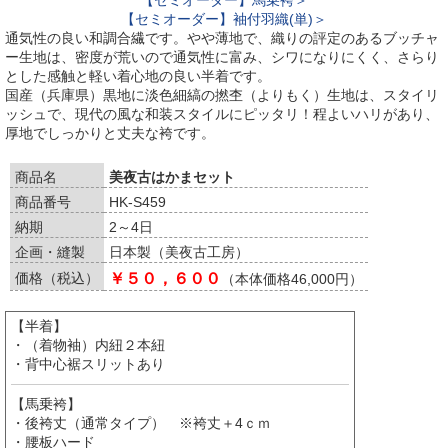
【セミオーダー】馬乗袴＞
【セミオーダー】袖付羽織(単)＞
通気性の良い和調合繊です。やや薄地で、織りの評定のあるブッチャ
ー生地は、密度が荒いので通気性に富み、シワになりにくく、さらり
とした感触と軽い着心地の良い半着です。
国産（兵庫県）黒地に淡色細縞の撚杢（よりもく）生地は、スタイリ
ッシュで、現代の風な和装スタイルにピッタリ！程よいハリがあり、
厚地でしっかりと丈夫な袴です。
商品名
美夜古はかまセット
商品番号
HK-S459
納期
2～4日
企画・縫製
日本製（美夜古工房）
価格（税込）
￥５０，６００
（本体価格46,000円）
【半着】
・（着物袖）内紐２本紐
・背中心裾スリットあり
【馬乗袴】
・後袴丈（通常タイプ） ※袴丈＋4ｃｍ
・腰板ハード