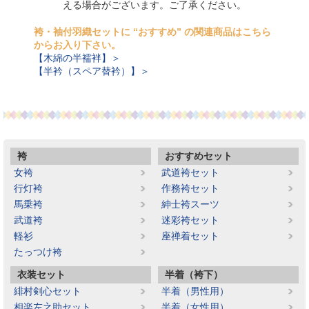
える場合がございます。ご了承ください。
袴・袖付羽織セットに “おすすめ” の関連商品はこちら
からお入り下さい。
【木綿の半襦袢】＞
【半衿（スペア替衿）】＞
袴
おすすめセット
女袴
武道袴セット
行灯袴
作務袴セット
馬乗袴
紳士袴スーツ
武道袴
迷彩袴セット
軽衫
座禅着セット
たっつけ袴
衣装セット
半着（袴下）
緋村剣心セット
半着（男性用）
相楽左之助セット
半着（女性用）