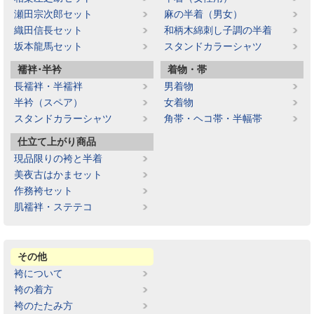
瀬田宗次郎セット
麻の半着（男女）
織田信長セット
和柄木綿刺し子調の半着
坂本龍馬セット
スタンドカラーシャツ
襦袢･半衿
着物・帯
長襦袢・半襦袢
男着物
半衿（スペア）
女着物
スタンドカラーシャツ
角帯・ヘコ帯・半幅帯
仕立て上がり商品
現品限りの袴と半着
美夜古はかまセット
作務袴セット
肌襦袢・ステテコ
その他
袴について
袴の着方
袴のたたみ方