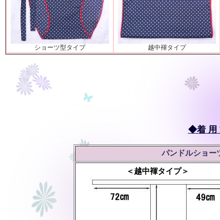
ショーツ型タイプ
越中褌タイプ
◆着 用 
パンドルショー
＜越中褌タイプ＞