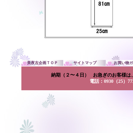
美夜古企画ＴＯＰ
サイトマップ
お買い物ガ
納期（２〜４日）
お急ぎのお客様は
電話：0930（25）7