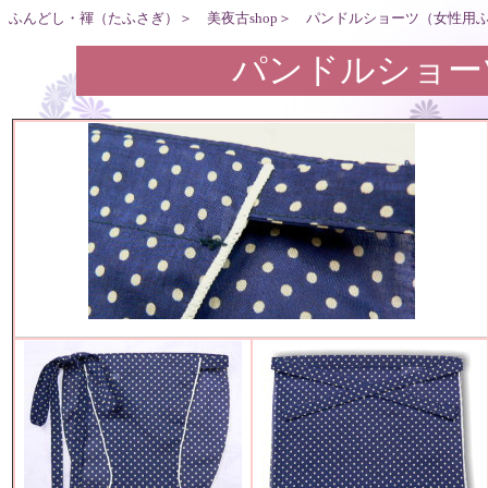
ふんどし・褌（たふさぎ）＞
美夜古shop＞
パンドルショーツ（女性用
パンドルショー