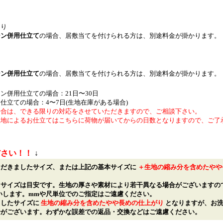
あり
シン併用仕立て
の場合、居敷当てを付けられる方は、別途料金が掛かります。
シン併用仕立て
の場合、居敷当てを付けられる方は、別途料金が掛かります。
ン併用仕立ての場合：21日〜30日
仕立ての場合：4〜7日(生地在庫がある場合)
場合は、できる限りの対応をさせていただきますので、ご相談下さい。
生地によるお仕立てはこちらに荷物が届いてからの日数となりますので、ご了
ださい！！
↓
ただきましたサイズ、または上記の基本サイズに
＋生地の縮み分を含めたやや
りサイズは目安です。生地の厚さや素材により若干異なる場合がございますの
いします。mmや尺単位でのご指定はご遠慮ください。
ましたサイズに
生地の縮み分を含めたやや長めの仕上がり
となりますが、お洗
合がございます。わずかな誤差での返品・交換などはご遠慮ください。