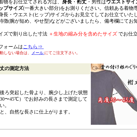
着物をお仕立てされる方は、
身長
・
裄丈
・男性は
ウエストサイ
ップサイズ
(一番大きい部分)をお測りください。信頼ある着物
身長・ウエスト(ヒップ)サイズからお見立てしてお仕立ていた
特徴(腕が短め、やせ型)などがございましたら、備考欄にてお
。
イズで割り出した寸法
＋生地の縮み分を含めたサイズ
でお仕
。
フォームは
こちら⇒
動しない場合は、
メール
にてご注文下さい。
丈の測定方法
後ろ突起した骨より、腕少し上げた状態
30〜45℃）でお好みの長さまで測定して
い。
と、自然な長さに仕上がります。