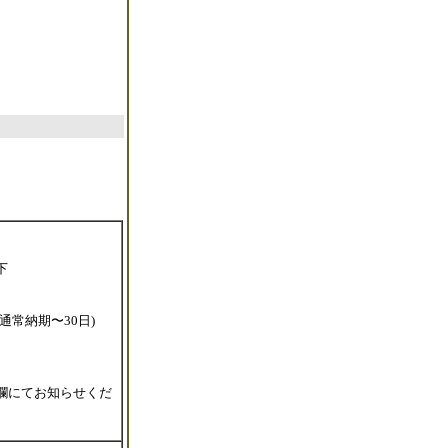
下
常納期〜30日)
欄にてお知らせくだ