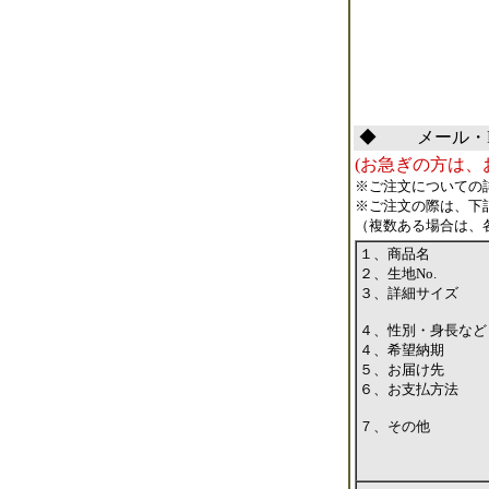
◆
メール・
(お急ぎの方は、
※ご注文についての
※ご注文の際は、下
（複数ある場合は、
１、商品名
２、生地No.
３、詳細サイズ
４、性別・身長など
４、希望納期
５、お届け先
６、お支払方法
７、その他