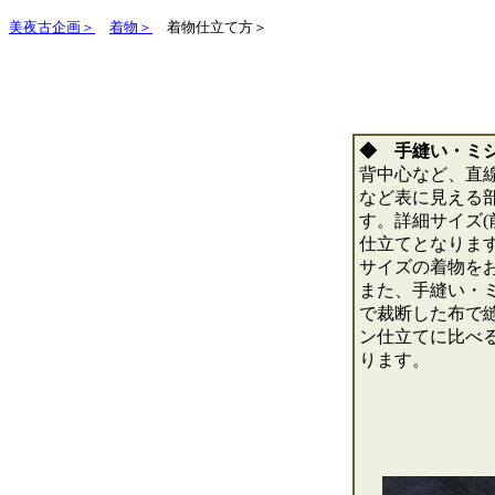
美夜古企画＞
着物＞
着物仕立て方＞
◆ 手縫い・ミ
背中心など、直
など表に見える
す。詳細サイズ(
仕立てとなりま
サイズの着物を
また、手縫い・
で裁断した布で
ン仕立てに比べ
ります。