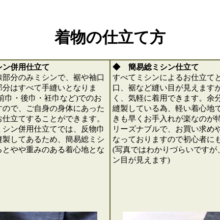
着物の仕立て方
シン併用仕立て
◆ 簡易総ミシン仕立て
線部分のみミシンで、裾や袖口
すべてミシンによるお仕立て
部分はすべて手縫いとなりま
口、裾など縫い目が見えます
前巾・後巾・衽巾など)でのお
く、気軽に着用できます。余
すので、ご自身の身体にあった
縫製している為、軽い着心地
お仕立てすることができます。
きも早くお手入れが楽なのが
ミシン併用仕立てでは、反物巾
リーズナブルで、お買い求め
縫製してあるため、簡易総ミシ
なっておりますので初心者に
るとやや重みのある着心地とな
(写真ではわかりづらいですが
ン目が見えます)