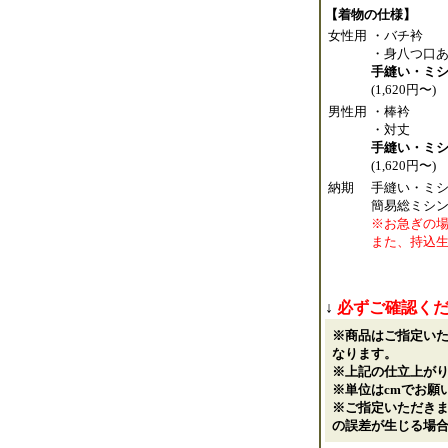
【着物の仕様】
女性用
・バチ衿
・身八つ口
手縫い・ミ
(1,620円〜)
男性用
・棒衿
・対丈
手縫い・ミ
(1,620円〜)
納期
手縫い・ミシ
簡易総ミシン
※お急ぎの
また、持込
↓
必ずご確認く
※商品はご指定い
なります。
※上記の仕立上が
※単位はcmでお願
※ご指定いただき
の誤差が生じる場