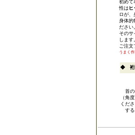
初めて
性は
ヒ
ロが、
身体的
ださい
そのサ
します
ご注文
うまく作
◆ 裄
首の
（角度
くださ
する