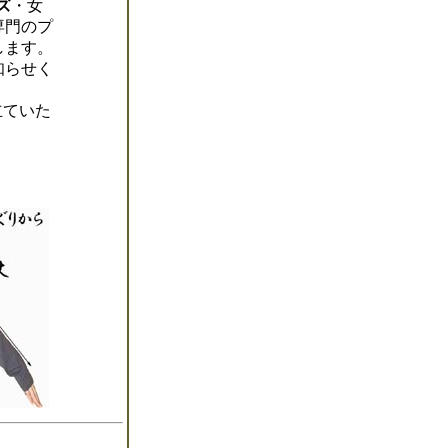
ズ
・女
専門のプ
します。
知らせく
立ていた