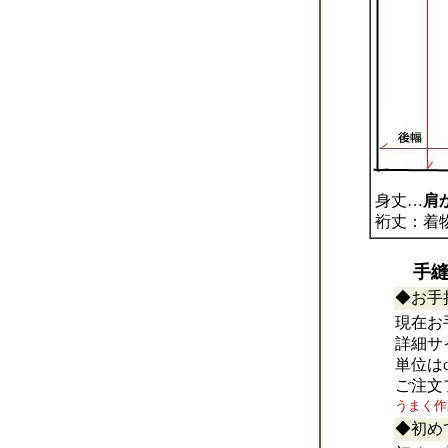
身丈…
肩
裄丈：着
手縫
◆お手
現在お
詳細サ
単位は
ご注文
うまく作
◆初め