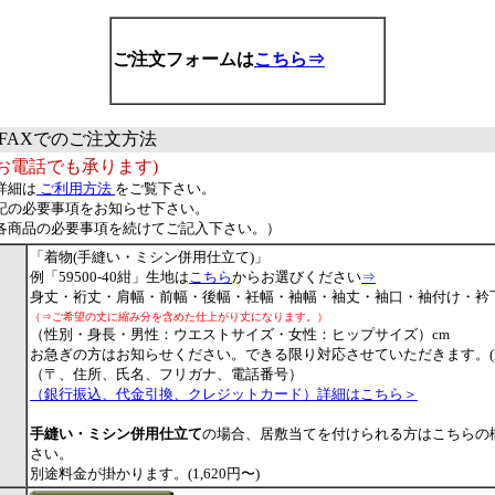
ご注文フォームは
こちら⇒
FAXでのご注文方法
お電話でも承ります)
詳細は
ご利用方法
をご覧下さい。
記の必要事項をお知らせ下さい。
各商品の必要事項を続けてご記入下さい。）
「着物(手縫い・ミシン併用仕立て)」
例「59500-40紺」生地は
こちら
からお選びください
⇒
身丈・裄丈・肩幅・前幅・後幅・衽幅・袖幅・袖丈・袖口・袖付け・衿
（⇒ご希望の丈に縮み分を含めた仕上がり丈になります。）
（性別・身長・男性：ウエストサイズ・女性：ヒップサイズ）cm
お急ぎの方はお知らせください。できる限り対応させていただきます。(通
（〒、住所、氏名、フリガナ、電話番号）
（銀行振込、代金引換、クレジットカード）詳細はこちら＞
手縫い・ミシン併用仕立て
の場合、居敷当てを付けられる方はこちらの
さい。
別途料金が掛かります。(1,620円〜)