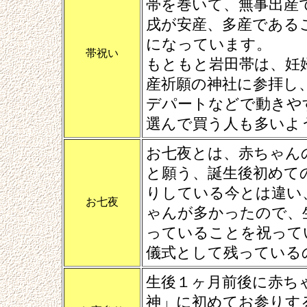
帯を巻いて、無事出産
戌が安産、多産である
になっています。
帯祝い
もともと岩田帯は、妊
産祈願の神社に参拝し
デパートなどで動きや
選んで買う人も多いよ
お七夜とは、赤ちゃん
と願う、誕生後初めて
りしている今とは違い
お七夜
ゃんが多かったので、
っていることを祝って
儀式として残っている
生後１ヶ月前後に赤ち
神」に初めてお参りす