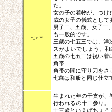
た。
女の子の着物が、つけ
歳の女子の儀式として
男子三、五歳、女子三
も一般的です。
七五三
三歳の七五三では、洋
スがよいでしょう。和
五歳の七五三は祝い着
角帯
角帯の間に守り刀をさ
七歳は和服と同じ仕立
生まれた年の干支が、
行われるの十三参り。
十三歳といえばちょう