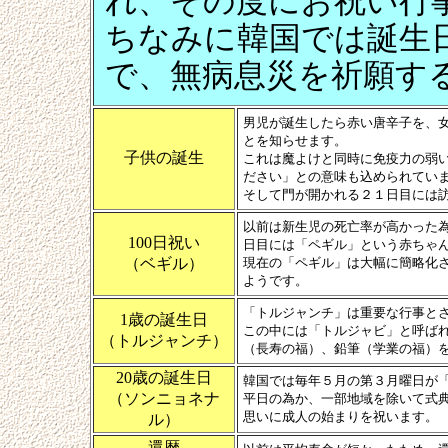
れ、その度にお祝い行
ちなみに韓国では誕生
で、無病息災を祈願す
男児が誕生したら赤い唐辛子を、
とを知らせます。
子供の誕生
これは魔よけと同時に免疫力の弱
ださい」との意味も込められてい
そして門が開かれる２１日目には
以前は新生児の死亡率が高かった
100日祝い
日目には「ペギル」という赤ちゃ
（ベギル）
現在の「ペギル」は大幅に簡略化
ようです。
「トルジャンチ」は重要な行事と
1歳の誕生日
この中には「トルジャビ」と呼ば
（トルジャンチ）
（長寿の福）、鉛筆（学業の福）
20歳の誕生日
韓国では毎年５月の第３月曜日が
（ソンニョネナ
平日の為か、一部地域を除いて式
思いに成人の始まりを祝います。
ル）
還暦