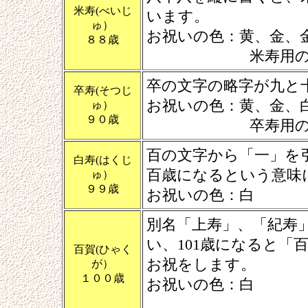
米寿(べいじ
います。
ゅ）
お祝いの色：黄、金、
８８歳
米寿用
卒の文字の略字が九と
卒寿(そつじ
お祝いの色：黄、金、
ゅ）
９０歳
卒寿用
百の文字から「一」を
白寿(はくじ
百歳になるという意味
ゅ）
９９歳
お祝いの色：白
別名「上寿」、「紀寿
い、101歳になると
百賀(ひゃく
お祝をします。
が）
１００歳
お祝いの色：白