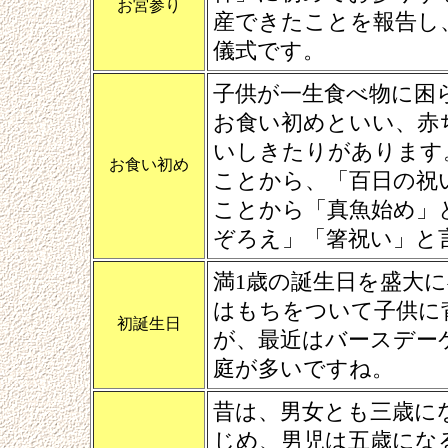
お宮参り
産できたことを報告し
儀式です。
子供が一生食べ物に困
お食い初めといい、赤
いしきたりがあります
お食い初め
ことから、「百日の祝
ことから「真魚始め」
ぞろえ」「箸祝い」と
満1歳の誕生日を盛大
はもちをついて子供に
初誕生日
が、最近はバースデー
庭が多いですね。
昔は、男女とも三歳に
じめ、男児は五歳にな