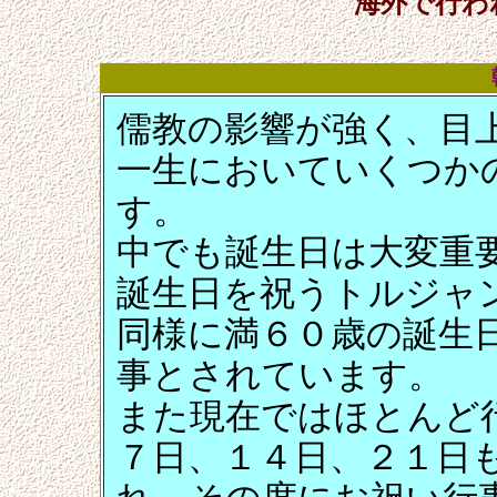
海外で行わ
儒教の影響が強く、目
一生においていくつか
す。
中でも誕生日は大変重
誕生日を祝うトルジャ
同様に満６０歳の誕生
事とされています。
また現在ではほとんど
７日、１４日、２１日