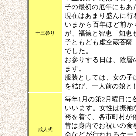
子の最初の厄年にもあ
現在はあまり盛んに行
いまから百年ほど前か
が、福徳と智恵「知恵
十三参り
子ともども虚空蔵菩薩
でした。
お参りする日は、陰暦
ます。
服装としては、女の子
を結び、一人前の娘と
毎年1月の第2月曜日
いいます。女性は振袖
袴を着て、各市町村が
昔は身内でお祝いの食
成人式
会などが行われるケー