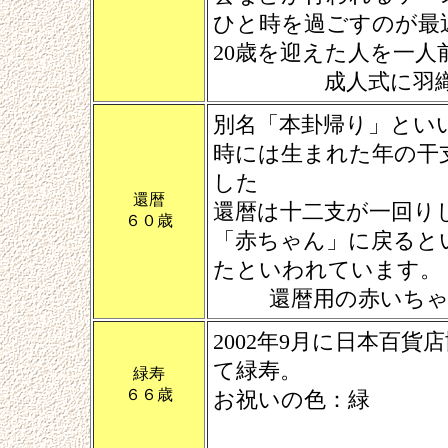
ひと時を過ごすのが最
20歳を迎えた人を一
成人式に羽
別名「本卦帰り」といい
時には生まれた年の干
した
還暦
還暦は十二支が一回り
６０歳
「赤ちゃん」に戻ると
たといわれています。
還暦用の赤いち
2002年9月に日本百
て緑寿。
緑寿
６６歳
お祝いの色：緑