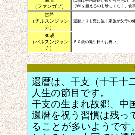
以前は平均寿命が短かったため、
（ファンガブ）
で60を超えるのも珍しくなく、食
古希
（チルスンジャン
還暦よりも更に強く家族が父母の
チ）
80歳
（バルスンジャン
８０歳の誕生日のお祝い。
チ）
還暦は、干支（十干十
人生の節目です。
干支の生まれ故郷、中
還暦を祝う習慣は残っ
ることが多いようです