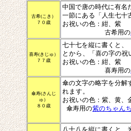
中国で唐の時代に有名
一節にある「人生七十
古希(こき）
７０歳
お祝いの色：紺、紫
古希用の
七十七を縦に書くと、
とから、「喜の字の祝
喜寿(きじゅ）
７７歳
お祝いの色：紺、紫
喜寿用の
傘の文字の略字を分解
れます。
傘寿(さんじ
お祝いの色：紫、黄、
ゅ）
８０歳
傘寿用の
紫のちゃん
八十八を縦に書くと、