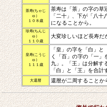
茶寿は「茶」の字の草
茶寿(ちゃじ
「二十」、下が「八十
ゅ）
１０８歳
になることから。
珍寿(ちんじ
大変珍しいほど長寿だ
ゅ）
１１０歳
「皇」の字を「白」と
皇寿(こうじ
く「百」の字の「一」
ゅ）
九」。「王」は分解す
１１１歳
「白」と「王」を合計
還暦が二周することか
大還暦