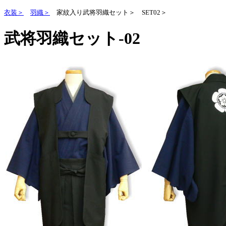
衣装＞
羽織＞
家紋入り武将羽織セット＞
SET02＞
武将羽織セット-02