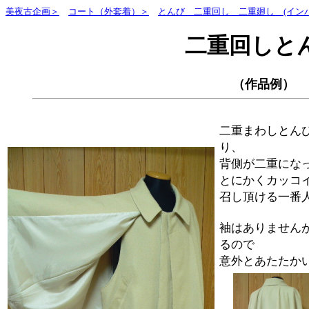
美夜古企画＞
コート（外套着）＞
とんび 二重回し 二重廻し (イン
二重回しと
（作品例）
二重まわしとん
り、
背側が二重にな
とにかくカッコ
召し頂ける一番
袖はありません
るので
意外とあたたか