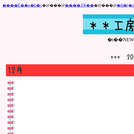
����Ê��g�b�v
�@���@
����ÂЂ��
�@���@
�H�[�ʐ
�i��NE