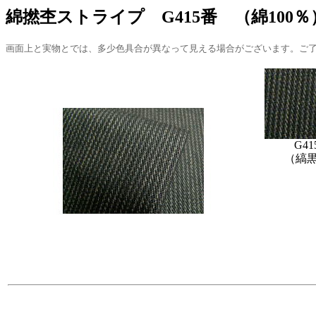
綿撚杢ストライプ G415番 （綿100％
画面上と実物とでは、多少色具合が異なって見える場合がございます。ご
G41
（縞