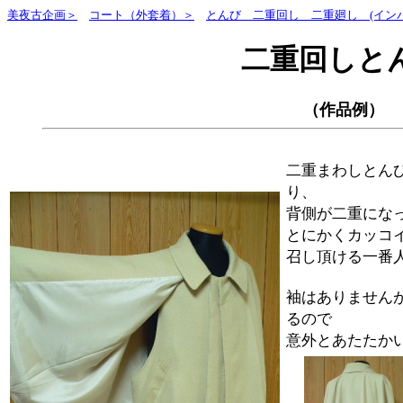
美夜古企画＞
コート（外套着）＞
とんび 二重回し 二重廻し (イン
二重回しと
（作品例）
二重まわしとん
り、
背側が二重にな
とにかくカッコ
召し頂ける一番
袖はありません
るので
意外とあたたか